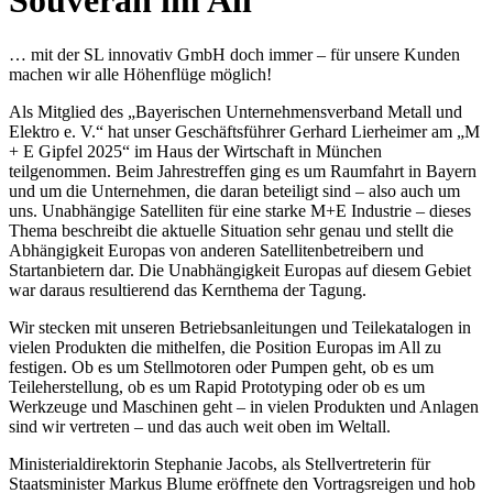
Souverän im All
… mit der SL innovativ GmbH doch immer – für unsere Kunden
machen wir alle Höhenflüge möglich!
Als Mitglied des „Bayerischen Unternehmensverband Metall und
Elektro e. V.“ hat unser Geschäftsführer Gerhard Lierheimer am „M
+ E Gipfel 2025“ im Haus der Wirtschaft in München
teilgenommen. Beim Jahrestreffen ging es um Raumfahrt in Bayern
und um die Unternehmen, die daran beteiligt sind – also auch um
uns. Unabhängige Satelliten für eine starke M+E Industrie – dieses
Thema beschreibt die aktuelle Situation sehr genau und stellt die
Abhängigkeit Europas von anderen Satellitenbetreibern und
Startanbietern dar. Die Unabhängigkeit Europas auf diesem Gebiet
war daraus resultierend das Kernthema der Tagung.
Wir stecken mit unseren Betriebsanleitungen und Teilekatalogen in
vielen Produkten die mithelfen, die Position Europas im All zu
festigen. Ob es um Stellmotoren oder Pumpen geht, ob es um
Teileherstellung, ob es um Rapid Prototyping oder ob es um
Werkzeuge und Maschinen geht – in vielen Produkten und Anlagen
sind wir vertreten – und das auch weit oben im Weltall.
Ministerialdirektorin Stephanie Jacobs, als Stellvertreterin für
Staatsminister Markus Blume eröffnete den Vortragsreigen und hob