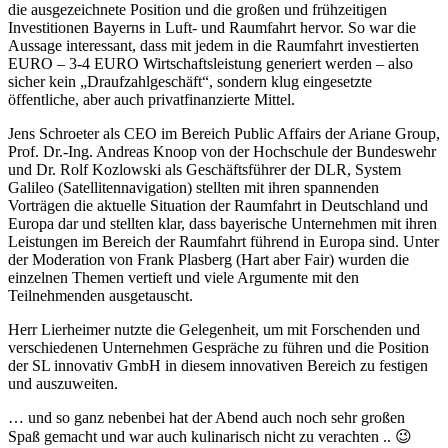
die ausgezeichnete Position und die großen und frühzeitigen
Investitionen Bayerns in Luft- und Raumfahrt hervor. So war die
Aussage interessant, dass mit jedem in die Raumfahrt investierten
EURO – 3-4 EURO Wirtschaftsleistung generiert werden – also
sicher kein „Draufzahlgeschäft“, sondern klug eingesetzte
öffentliche, aber auch privatfinanzierte Mittel.
Jens Schroeter als CEO im Bereich Public Affairs der Ariane Group,
Prof. Dr.-Ing. Andreas Knoop von der Hochschule der Bundeswehr
und Dr. Rolf Kozlowski als Geschäftsführer der DLR, System
Galileo (Satellitennavigation) stellten mit ihren spannenden
Vorträgen die aktuelle Situation der Raumfahrt in Deutschland und
Europa dar und stellten klar, dass bayerische Unternehmen mit ihren
Leistungen im Bereich der Raumfahrt führend in Europa sind. Unter
der Moderation von Frank Plasberg (Hart aber Fair) wurden die
einzelnen Themen vertieft und viele Argumente mit den
Teilnehmenden ausgetauscht.
Herr Lierheimer nutzte die Gelegenheit, um mit Forschenden und
verschiedenen Unternehmen Gespräche zu führen und die Position
der SL innovativ GmbH in diesem innovativen Bereich zu festigen
und auszuweiten.
… und so ganz nebenbei hat der Abend auch noch sehr großen
Spaß gemacht und war auch kulinarisch nicht zu verachten .. 😉