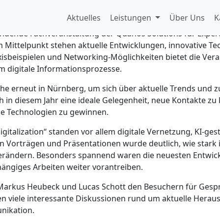
iv auf Quanos Connect 2
Aktuelles
Leistungen
Über Uns
K
tfindende Fachveranstaltung der Quanos Solutions für Expe
m Mittelpunkt stehen aktuelle Entwicklungen, innovative T
xisbeispielen und Networking-Möglichkeiten bietet die Vera
 digitale Informationsprozesse.
nche erneut in Nürnberg, um sich über aktuelle Trends und
ch in diesem Jahr eine ideale Gelegenheit, neue Kontakte z
le Technologien zu gewinnen.
igitalization“ standen vor allem digitale Vernetzung, KI-
n Vorträgen und Präsentationen wurde deutlich, wie stark i
verändern. Besonders spannend waren die neuesten Entw
hängiges Arbeiten weiter vorantreiben.
Markus Heubeck und Lucas Schott den Besuchern für Gespr
n viele interessante Diskussionen rund um aktuelle Hera
nikation.