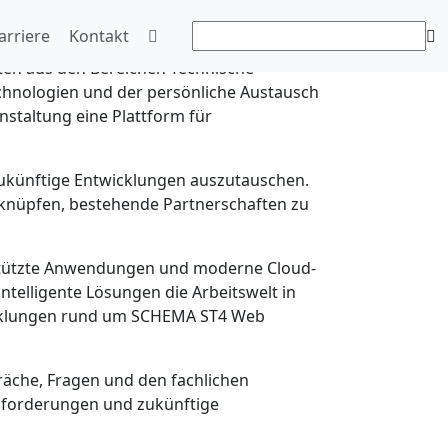
026
arriere
Kontakt
rten aus den Bereichen Technische
echnologien und der persönliche Austausch
nstaltung eine Plattform für
 zukünftige Entwicklungen auszutauschen.
u knüpfen, bestehende Partnerschaften zu
gestützte Anwendungen und moderne Cloud-
ntelligente Lösungen die Arbeitswelt in
icklungen rund um SCHEMA ST4 Web
äche, Fragen und den fachlichen
usforderungen und zukünftige