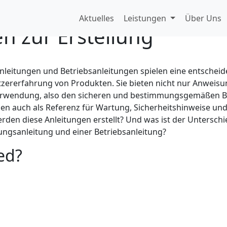
anleitung oder Betrieb
Aktuelles
Leistungen
Über Uns
en zur Erstellung
leitungen und Betriebsanleitungen spielen eine entscheid
tzererfahrung von Produkten. Sie bieten nicht nur Anweis
erwendung, also den sicheren und bestimmungsgemäßen B
en auch als Referenz für Wartung, Sicherheitshinweise un
rden diese Anleitungen erstellt? Und was ist der Untersch
ungsanleitung und einer Betriebsanleitung?
ed?