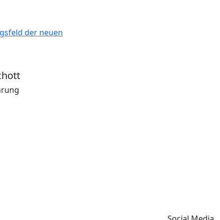
gsfeld der neuen
chott
hrung
Social Media